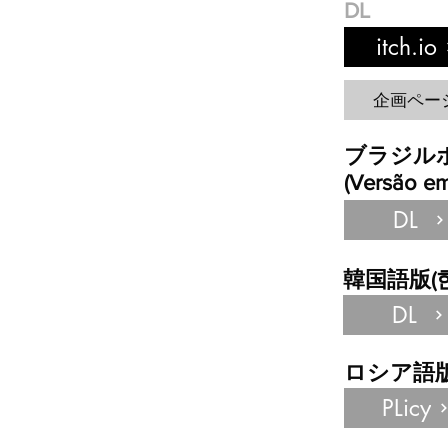
DL
itch.io
企画ペー
​ブラジ
(Versão em
DL
​韓国語版(
DL
​ロシア語版(Ru
PLicy