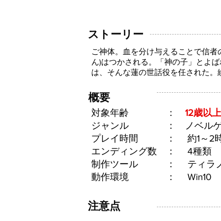
​ストーリー
ご神体。血を分け与えることで信者の
ん)はつかされる。「神の子」とよば
は、そんな蓮の世話役を任された。
​概要
​対象年齢 ：
12歳以
ジャンル ： ノベルゲ
プレイ時間 ： 約1～2
エンディング数 ： 4種類
制作ツール ： ティラノ
動作環境 ： Win10 
​注意点